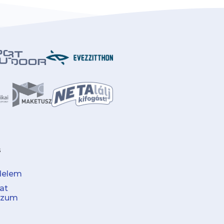
s
delem
at
szum