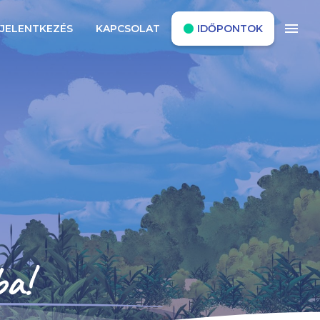
FIBER_MANUAL_RECORD
menu
JELENTKEZÉS
KAPCSOLAT
IDŐPONTOK
ba!