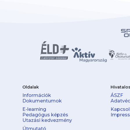
Oldalak
Hivatalo
Információk
ÁSZF
Dokumentumok
Adatvé
E-learning
Kapcsol
Pedagógus képzés
Impres
Utazási kedvezmény
Útmutató