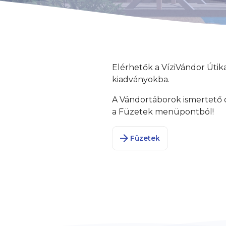
Elérhetők a VíziVándor Útika
kiadványokba.
A Vándortáborok ismertető o
a Füzetek menüpontból!
arrow_forward
Füzetek