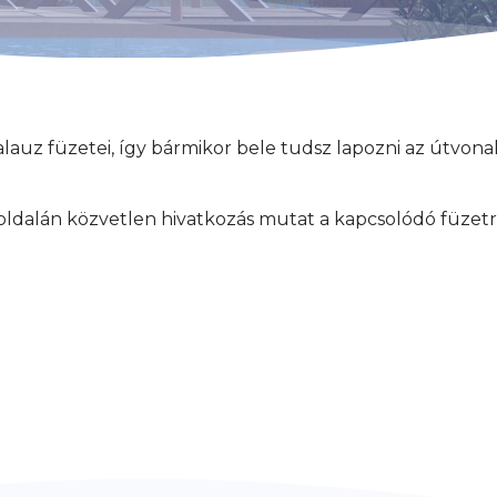
lauz füzetei, így bármikor bele tudsz lapozni az útvona
ldalán közvetlen hivatkozás mutat a kapcsolódó füzetre