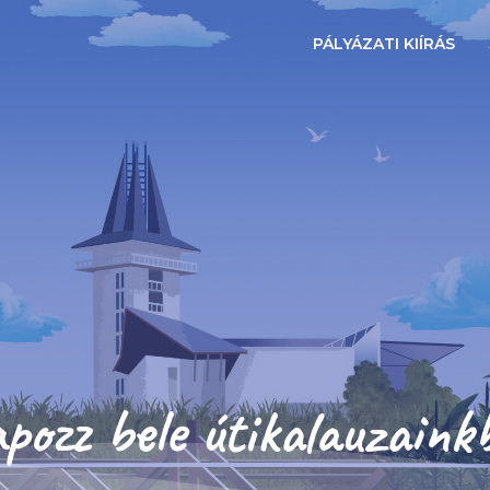
PÁLYÁZATI KIÍRÁS
pozz bele útikalauzaink