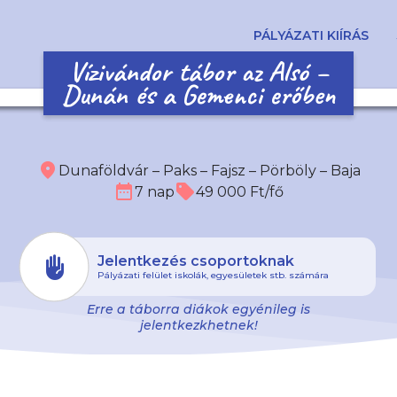
PÁLYÁZATI KIÍRÁS
Vízivándor tábor az Alsó –
Dunán és a Gemenci erőben
place
Dunaföldvár – Paks – Fajsz – Pörböly – Baja
date_range
sell
7 nap
49 000 Ft/fő
Jelentkezés csoportoknak
Pályázati felület iskolák, egyesületek stb. számára
Erre a táborra diákok egyénileg is
jelentkezkhetnek!