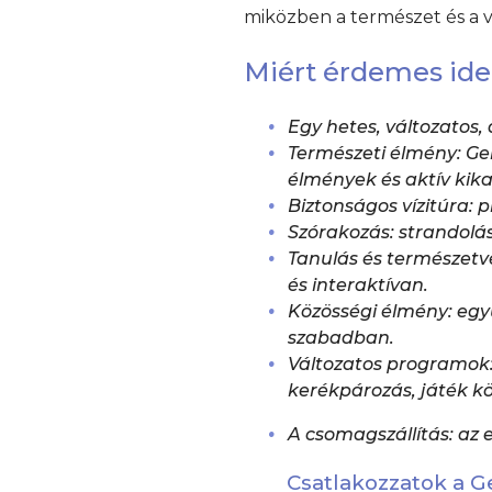
miközben a természet és a 
Miért érdemes ide
Egy hetes, változatos,
Természeti élmény:
Gem
élmények és aktív kik
Biztonságos vízitúra:
p
Szórakozás:
strandolás,
Tanulás és természet
és interaktívan.
Közösségi élmény:
együ
szabadban.
Változatos programok
kerékpározás, játék kö
A csomagszállítás
: az
Csatlakozzatok a 