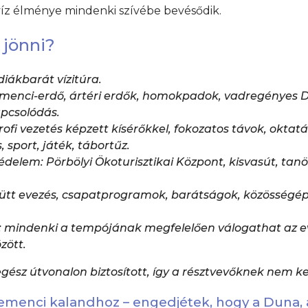
víz élménye mindenki szívébe bevésődik.
 jönni?
diákbarát vízitúra.
enci-erdő, ártéri erdők, homokpadok, vadregényes D
apcsolódás.
rofi vezetés képzett kísérőkkel
, fokozatos távok, oktatá
 sport, játék, tábortűz.
védelem:
Pörbölyi Ökoturisztikai Központ, kisvasút, ta
tt evezés, csapatprogramok, barátságok, közösségép
:
mindenki a tempójának megfelelően válogathat az ev
zött.
 egész útvonalon biztosított, így a résztvevőknek nem kel
Gemenci kalandhoz – engedjétek, hogy a Duna,