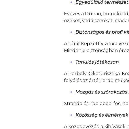
Egyedülálló természet
Evezés a Dunán, homokpadok,
őzeket, vaddisznókat, mada
Biztonságos és profi kí
A túrát
képzett vízitúra vez
Mindenki biztonságban érezhe
Tanulás játékosan
A Pörbölyi Ökoturisztikai K
folyó és az ártéri erdő műk
Mozgás és szórakozás
Strandolás, röplabda, foci,
Közösség és élmények
A közös evezés, a kihívások, 