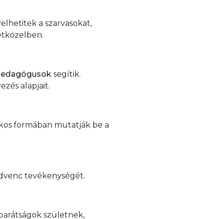
lhetitek a szarvasokat,
etközelben.
ő pedagógusok
segítik.
zés alapjait.
tékos formában mutatják be a
kedvenc tevékenységét.
j barátságok születnek,