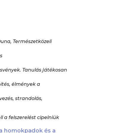
una, Természetközeli
s
nösvények. Tanulás játékosan
ítés, élmények a
ezés, strandolás,
l a felszerelést cipelniük
 a homokpadok és a