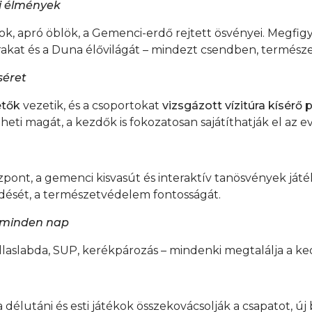
i élmények
 apró öblök, a Gemenci-erdő rejtett ösvényei. Megfigye
rakat és a Duna élővilágát – mindezt csendben, termész
séret
etők
vezetik, és a csoportokat
vizsgázott vízitúra kísér
ti magát, a kezdők is fokozatosan sajátíthatják el az eve
özpont, a gemenci kisvasút és interaktív tanösvények já
ödését, a természetvédelem fontosságát.
 minden nap
 tollaslabda, SUP, kerékpározás – mindenki megtalálja a 
a délutáni és esti játékok összekovácsolják a csapatot, ú